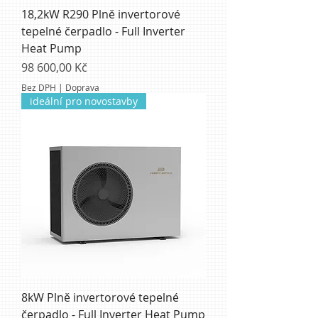
18,2kW R290 Plně invertorové
tepelné čerpadlo - Full Inverter
Heat Pump
Cena
98 600,00 Kč
Bez DPH
|
Doprava
ideální pro novostavby
8kW Plně invertorové tepelné
čerpadlo - Full Inverter Heat Pump