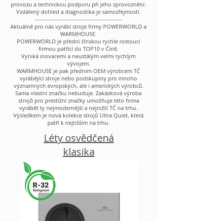
provozu a technickou podporu při jeho zprovoznění.
Vzdálený dohled a diagnostika je samozřejmostí.
--------------------------------------------
Aktuálně pro nás vyrábí stroje firmy POWERWORLD a
WARMHOUSE.
POWERWORLD je přední čínskou rychle rostoucí
firmou patřící do TOP10 v Číně.
Vyniká inovacemi a neustálým velmi rychlým
vývojem.
WARMHOUSE je pak předním OEM výrobcem TČ
vyrábějící stroje nebo podskupiny pro mnoho
významných evropských, ale i amerických výrobců.
Sama vlastní značku nebuduje. Zakázková výroba
strojů pro prestižní značky umožňuje této firma
vyrábět ty nejmodernější a nejnižší TČ na trhu.
Výsledkem je nová kolekce strojů Ultra Quiet, která
patří k nejtišším na trhu.​
Léty osvědčená
klasika