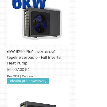
6kW R290 Plně invertorové
tepelné čerpadlo - Full Inverter
Heat Pump
Cena
56 007,00 Kč
Bez DPH
|
Doprava
ideální pro novostavby