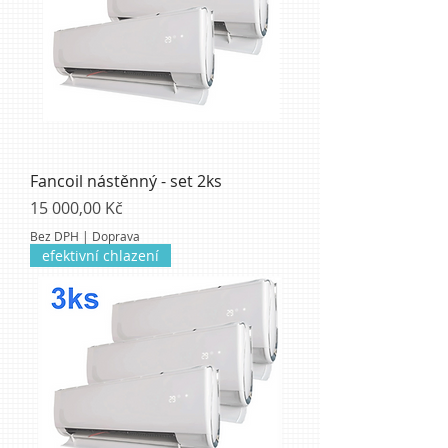
Fancoil nástěnný - set 2ks
Cena
15 000,00 Kč
Bez DPH
|
Doprava
efektivní chlazení