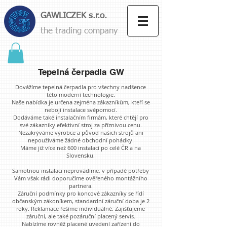
GAWLICZEK s.r.o.
the trading company
Tepelná čerpadla GW
Dovážíme tepelná čerpadla pro všechny nadšence
této moderní technologie.
Naše nabídka je určena zejména zákazníkům, kteří se
nebojí instalace svépomocí.
Dodáváme také instalačním firmám, které chtějí pro
své zákazníky efektivní stroj za příznivou cenu.
Nezakrýváme výrobce a původ našich strojů ani
nepoužíváme žádné obchodní pohádky.
Máme již více než 600 instalací po celé ČR a na
Slovensku.
Samotnou instalaci neprovádíme, v případě potřeby
Vám však rádi doporučíme ověřeného montážního
partnera.
Záruční podmínky pro koncové zákazníky se řídí
občanským zákoníkem, standardní záruční doba je 2
roky. Reklamace řešíme individuálně. Zajišťujeme
záruční, ale také pozáruční placený servis.
Nabízíme rovněž placené uvedení zařízení do