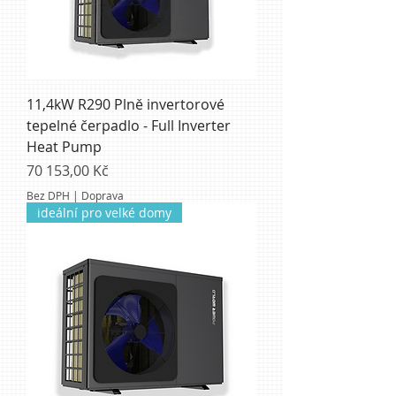
11,4kW R290 Plně invertorové
tepelné čerpadlo - Full Inverter
Heat Pump
Cena
70 153,00 Kč
Bez DPH
|
Doprava
ideální pro velké domy