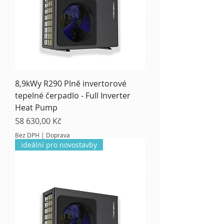
8,9kWy R290 Plně invertorové
tepelné čerpadlo - Full Inverter
Heat Pump
Cena
58 630,00 Kč
Bez DPH
|
Doprava
ideální pro novostavby