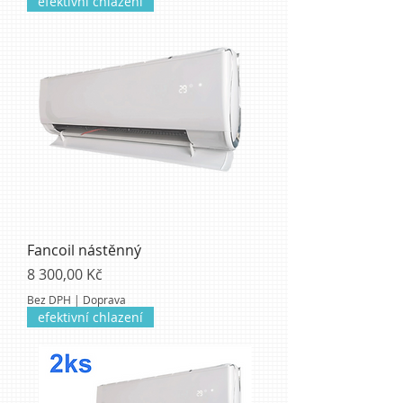
efektivní chlazení
Fancoil nástěnný
Cena
8 300,00 Kč
Bez DPH
|
Doprava
efektivní chlazení