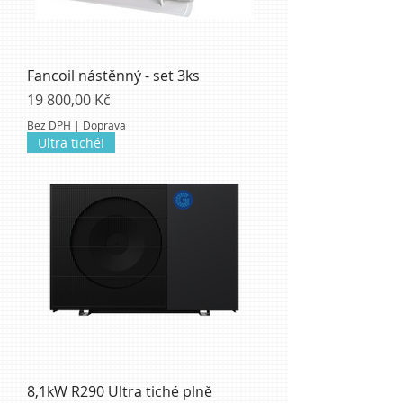
Fancoil nástěnný - set 3ks
Cena
19 800,00 Kč
Bez DPH
|
Doprava
Ultra tiché!
8,1kW R290 Ultra tiché plně