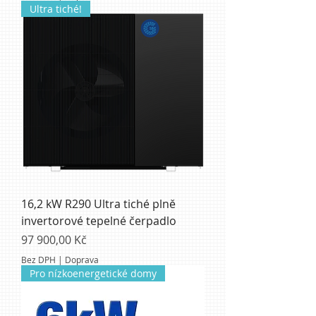
Ultra tiché!
16,2 kW R290 Ultra tiché plně
invertorové tepelné čerpadlo
Cena
97 900,00 Kč
Bez DPH
|
Doprava
Pro nízkoenergetické domy