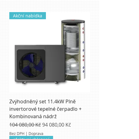
Akční nabídka
Zvýhodněný set 11.4kW Plně
invertorové tepelné čerpadlo +
Kombinovaná nádrž
Běžná cena
Zvýhodněná cena
104 080,00 Kč
94 080,00 Kč
Bez DPH
|
Doprava