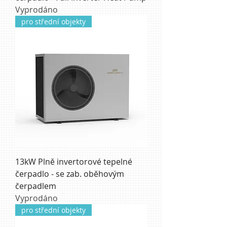
Vyprodáno
pro střední objekty
13kW Plně invertorové tepelné
čerpadlo - se zab. oběhovým
čerpadlem
Vyprodáno
pro střední objekty