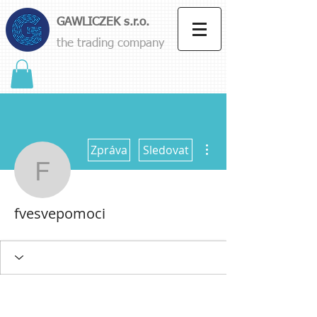
GAWLICZEK s.r.o.
the trading company
Další akce
Zpráva
Sledovat
fvesvepomoci
fvesvepomoci