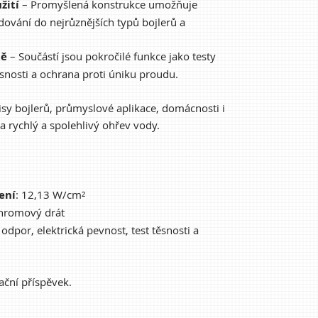
žití
– Promyšlená konstrukce umožňuje
ování do nejrůznějších typů bojlerů a
tě
– Součástí jsou pokročilé funkce jako testy
těsnosti a ochrana proti úniku proudu.
visy bojlerů, průmyslové aplikace, domácnosti i
a rychlý a spolehlivý ohřev vody.
ení
: 12,13 W/cm²
chromový drát
í odpor, elektrická pevnost, test těsnosti a
ační příspěvek.