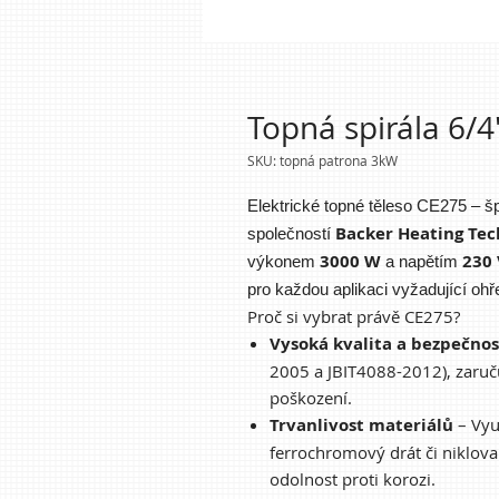
Topná spirála 6/4
SKU: topná patrona 3kW
Elektrické topné těleso CE275 – š
Backer Heating Tec
společností
3000 W
230 
výkonem
a napětím
pro každou aplikaci vyžadující ohř
Proč si vybrat právě CE275?
Vysoká kvalita a bezpečnos
2005 a JBIT4088-2012), zaruču
poškození.
Trvanlivost materiálů
– Vyu
ferrochromový drát či niklov
odolnost proti korozi.