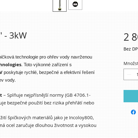
" - 3kW
2 8
Bez D
pičková technologie pro ohřev vody navrženou
Množst
hnologies
. Toto výkonné zařízení s
V
poskytuje rychlé, bezpečné a efektivní řešení
ev vody.
t
– Splňuje nejpřísnější normy (GB 4706.1-
je bezpečné použití bez rizika přehřátí nebo
žití špičkových materiálů jako je Incoloy800,
aná ocel zaručuje dlouhou životnost a vysokou