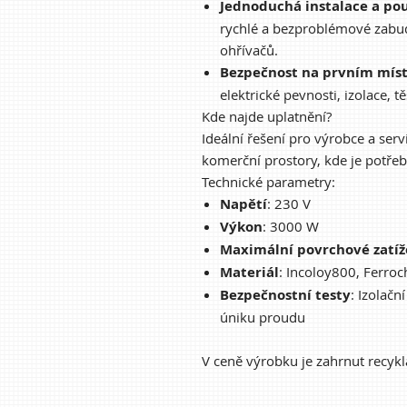
Jednoduchá instalace a pou
rychlé a bezproblémové zabud
ohřívačů.
Bezpečnost na prvním mís
elektrické pevnosti, izolace, 
Kde najde uplatnění?
Ideální řešení pro výrobce a ser
komerční prostory, kde je potřeb
Technické parametry:
Napětí
: 230 V
Výkon
: 3000 W
Maximální povrchové zatíž
Materiál
: Incoloy800, Ferro
Bezpečnostní testy
: Izolačn
úniku proudu
V ceně výrobku je zahrnut recykl