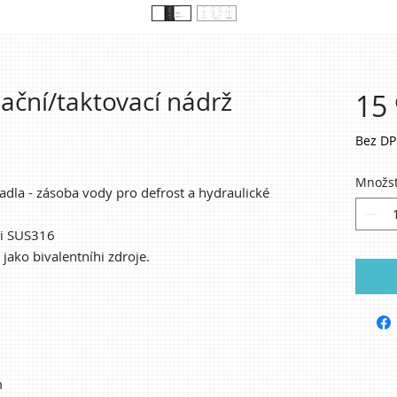
ční/taktovací nádrž
15 
Bez D
Množst
adla - zásoba vody pro defrost a hydraulické
li SUS316
jako bivalentníhi zdroje.
m