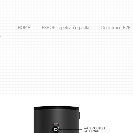
HOME
ESHOP Tepelná čerpadla
Registrace B2B
y