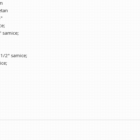
mm
etan
4"
ce;
" samice;
1/2" samice;
ice;