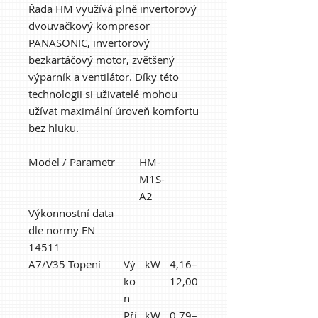
Řada HM využívá plně invertorový
dvouvačkový kompresor
PANASONIC, invertorový
bezkartáčový motor, zvětšený
výparník a ventilátor. Díky této
technologii si uživatelé mohou
užívat maximální úroveň komfortu
bez hluku.
Model / Parametr
HM-
M1S-
A2
Výkonnostní data
dle normy EN
14511
A7/V35 Topení
Vý
kW
4,16–
ko
12,00
n
Pří
kW
0,79–