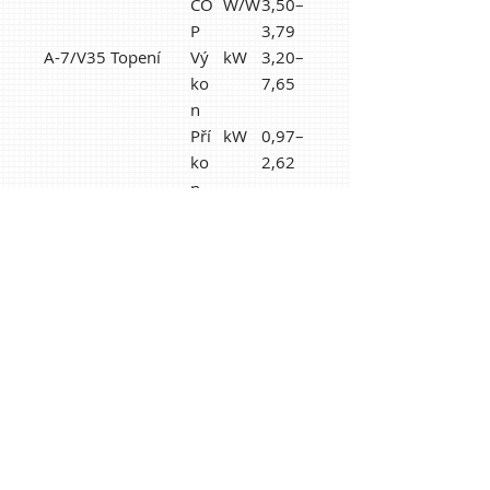
CO
W/W
3,50–
P
3,79
A-7/V35 Topení
Vý
kW
3,20–
ko
7,65
n
Pří
kW
0,97–
ko
2,62
n
CO
W/W
2,91–
P
3,30
A35/V7 Chlazení
Vý
kW
2,60–
ko
9,00
n
Pří
kW
0,91–
ko
3,16
n
EE
W/W
2,85–
R
2,86