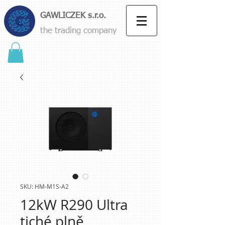
GAWLICZEK s.r.o.
the trading company
SKU: HM-M1S-A2
12kW R290 Ultra
tiché plně