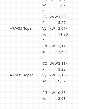
ko
2,67
n
CO
W/W
4,49–
P
5,27
A7/V55 Topení
Vý
kW
3,67–
ko
11,20
n
Pří
kW
1,14–
ko
3,60
n
CO
W/W
3,11–
P
3,22
A2/V35 Topení
Vý
kW
3,15–
ko
9,37
n
Pří
kW
0,83–
ko
2,68
n